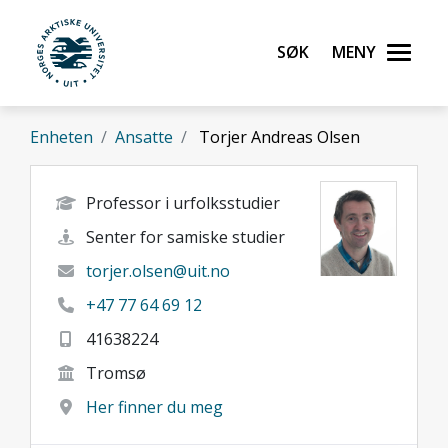
Gå til hovedinnhold
Søk
Meny
UiT Norges arktiske universitet
Enheten
Ansatte
Torjer Andreas Olsen
Professor i urfolksstudier
Senter for samiske studier
torjer.olsen@uit.no
+47 77 64 69 12
41638224
Tromsø
Her finner du meg