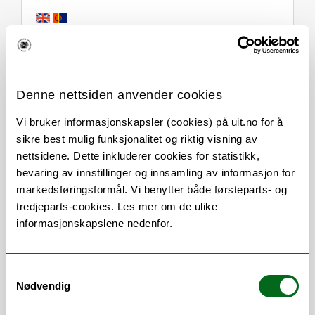
Om
Forskning og undervisning
Denne nettsiden anvender cookies
CV
Publikasjoner
Vi bruker informasjonskapsler (cookies) på uit.no for å
Andre publikasjoner
sikre best mulig funksjonalitet og riktig visning av
nettsidene. Dette inkluderer cookies for statistikk,
Her finner du meg
bevaring av innstillinger og innsamling av informasjon for
markedsføringsformål. Vi benytter både førsteparts- og
tredjeparts-cookies. Les mer om de ulike
informasjonskapslene nedenfor.
Stillingsbeskrivelse
Samtykkevalg
Undervisningsansvar for teori og metode
Nødvendig
på Master`s degree program in Indigenous
studies. Veiledning for studenter på samme