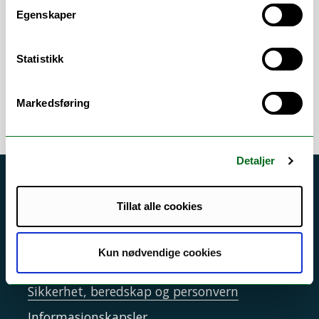
program. Ansvarlig for oppgaveseminar
Egenskaper
knytta til masteroppgave.
Statistikk
Markedsføring
Detaljer
Akutt hjelp
Tillat alle cookies
Si ifra!
Driftsmeldinger
Kun nødvendige cookies
Personvern ved UiT
Sikkerhet, beredskap og personvern
Informasjonskapsler