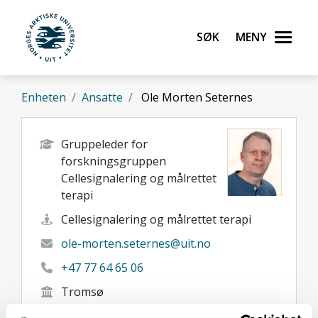
Gå til hovedinnhold
Søk
Meny
UiT Norges arktiske universitet
Enheten
Ansatte
Ole Morten Seternes
Gruppeleder for
forskningsgruppen
Cellesignalering og målrettet
terapi
Cellesignalering og målrettet terapi
ole-morten.seternes@uit.no
+47 77 64 65 06
Tromsø
Her finner du meg