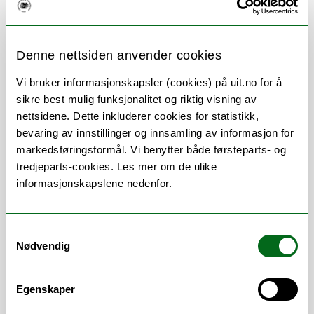
Denne nettsiden anvender cookies
Vi bruker informasjonskapsler (cookies) på uit.no for å
sikre best mulig funksjonalitet og riktig visning av
Om
Forskning og undervisning
nettsidene. Dette inkluderer cookies for statistikk,
Publikasjoner
Her finner du meg
bevaring av innstillinger og innsamling av informasjon for
markedsføringsformål. Vi benytter både førsteparts- og
tredjeparts-cookies. Les mer om de ulike
informasjonskapslene nedenfor.
Stillingsbeskrivelse
Samtykkevalg
Professor i Farmakologi og gruppeleder
Nødvendig
for forskningsgruppen i Celle signallering
og målrettet terapi. Emneleder for
Egenskaper
Farmakologi