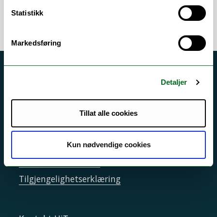
Statistikk
Markedsføring
Akutt hjelp
Detaljer
Si ifra!
Driftsmeldinger
Tillat alle cookies
Personvern ved UiT
Sikkerhet, beredskap og personvern
Kun nødvendige cookies
Informasjonskapsler
Tilgjengelighetserklæring