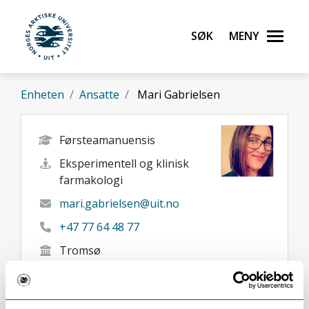
Gå til hovedinnhold
Søk
Meny
UiT Norges arktiske universitet
Enheten
Ansatte
Mari Gabrielsen
Førsteamanuensis
Eksperimentell og klinisk
farmakologi
mari.gabrielsen@uit.no
+47 77 64 48 77
Tromsø
Her finner du meg