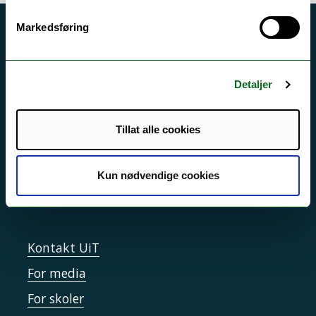
Markedsføring
Akutt hjelp
Si ifra!
Detaljer
Driftsmeldinger
Personvern ved UiT
Tillat alle cookies
Sikkerhet, beredskap og personvern
Informasjonskapsler
Kun nødvendige cookies
Tilgjengelighetserklæring
Kontakt UiT
For media
For skoler