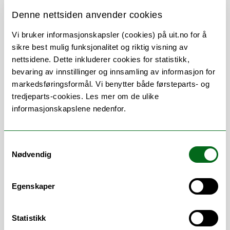
Denne nettsiden anvender cookies
Vi bruker informasjonskapsler (cookies) på uit.no for å
sikre best mulig funksjonalitet og riktig visning av
Om
Forskning og undervisning
nettsidene. Dette inkluderer cookies for statistikk,
Publikasjoner
Her finner du meg
bevaring av innstillinger og innsamling av informasjon for
markedsføringsformål. Vi benytter både førsteparts- og
tredjeparts-cookies. Les mer om de ulike
informasjonskapslene nedenfor.
Vitenskapelige
arbeidsområder
Samtykkevalg
Nødvendig
Farmakologi
Egenskaper
Statistikk