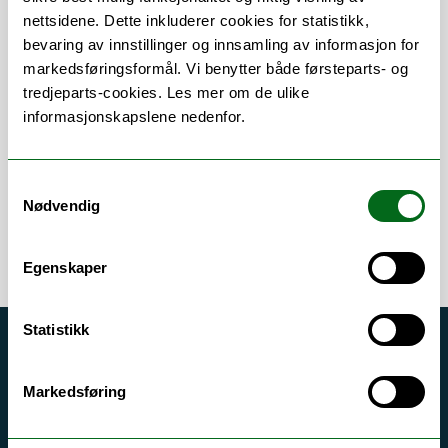
nettsidene. Dette inkluderer cookies for statistikk,
Om
Forskning og undervisning
bevaring av innstillinger og innsamling av informasjon for
markedsføringsformål. Vi benytter både førsteparts- og
Publikasjoner
tredjeparts-cookies. Les mer om de ulike
Andre publikasjoner
informasjonskapslene nedenfor.
Samtykkevalg
Nødvendig
Egenskaper
Statistikk
Akutt hjelp
Si ifra!
Markedsføring
Driftsmeldinger