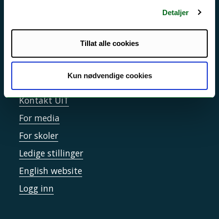
Personvern ved UiT
Detaljer
Sikkerhet, beredskap og personvern
Informasjonskapsler
Tillat alle cookies
Tilgjengelighetserklæring
Kun nødvendige cookies
Kontakt UiT
For media
For skoler
Ledige stillinger
English website
Logg inn