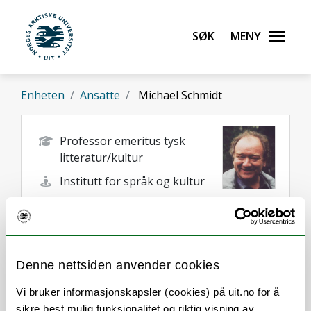
Gå til hovedinnhold
Søk
Meny
UiT Norges arktiske universitet
Enheten
Ansatte
Michael Schmidt
Professor emeritus tysk
litteratur/kultur
Institutt for språk og kultur
michael.schmidt@uit.no
+47 77 64 56 35
Denne nettsiden anvender cookies
Vi bruker informasjonskapsler (cookies) på uit.no for å
sikre best mulig funksjonalitet og riktig visning av