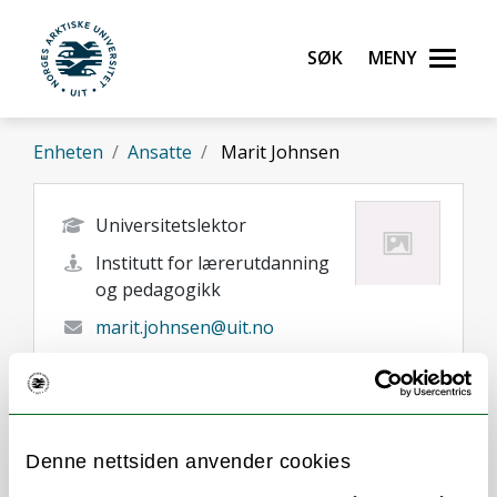
Gå til hovedinnhold
Søk
Meny
UiT Norges arktiske universitet
Enheten
Ansatte
Marit Johnsen
Universitetslektor
Institutt for lærerutdanning
og pedagogikk
marit.johnsen@uit.no
+47 77 64 42 23
Tromsø
Her finner du meg
Denne nettsiden anvender cookies