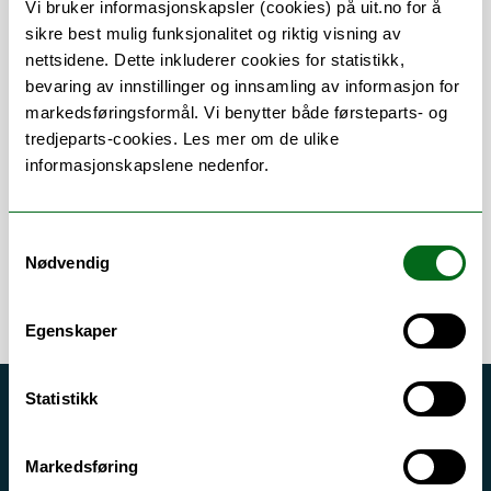
Vi bruker informasjonskapsler (cookies) på uit.no for å
sikre best mulig funksjonalitet og riktig visning av
nettsidene. Dette inkluderer cookies for statistikk,
bevaring av innstillinger og innsamling av informasjon for
Om
Forskning og undervisning
markedsføringsformål. Vi benytter både førsteparts- og
tredjeparts-cookies. Les mer om de ulike
Her finner du meg
informasjonskapslene nedenfor.
Samtykkevalg
Nødvendig
Egenskaper
Statistikk
Akutt hjelp
Si ifra!
Markedsføring