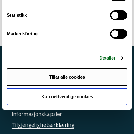
ombygginger i UiTs arealer
Statistikk
Markedsføring
Detaljer
Akutt hjelp
Si ifra!
Tillat alle cookies
Driftsmeldinger
Personvern ved UiT
Kun nødvendige cookies
Sikkerhet, beredskap og personvern
Informasjonskapsler
Tilgjengelighetserklæring