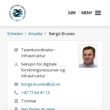
Gå til hovedinnhold
Søk
Meny
UiT Norges arktiske universitet
Enheten
Ansatte
Børge Brunes
Teamkoordinator -
Infrastruktur
Seksjon for digitale
forskningsressurser og
infrastruktur
borge.brunes@uit.no
+47 77 64 41 13
Tromsø
Her finner du meg