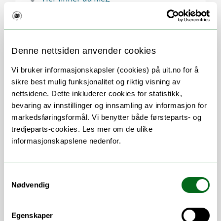
Denne nettsiden anvender cookies
Vi bruker informasjonskapsler (cookies) på uit.no for å
Om
Forskning og undervisning
sikre best mulig funksjonalitet og riktig visning av
Her finner du meg
nettsidene. Dette inkluderer cookies for statistikk,
bevaring av innstillinger og innsamling av informasjon for
markedsføringsformål. Vi benytter både førsteparts- og
tredjeparts-cookies. Les mer om de ulike
informasjonskapslene nedenfor.
Stillingsbeskrivelse
Koordinering av for Tjenesteteam for
Samtykkevalg
Infrastruktur
Nødvendig
Ansvar for UiTs datanett
Rådgivning innen datanettløsninger
Egenskaper
Rådgiving datanett i nye bygg og ved