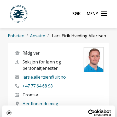
Gå til hovedinnhold
Søk
Meny
UiT Norges arktiske universitet
Enheten
Ansatte
Lars Eirik Hveding Allertsen
Rådgiver
Seksjon for lønn og
personaltjenester
lars.e.allertsen@uit.no
+47 77 64 68 98
Tromsø
Her finner du meg