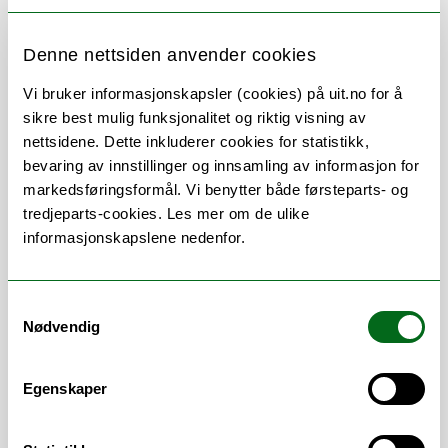
Denne nettsiden anvender cookies
Vi bruker informasjonskapsler (cookies) på uit.no for å
Om
Forskning og undervisning
sikre best mulig funksjonalitet og riktig visning av
Her finner du meg
nettsidene. Dette inkluderer cookies for statistikk,
bevaring av innstillinger og innsamling av informasjon for
markedsføringsformål. Vi benytter både førsteparts- og
tredjeparts-cookies. Les mer om de ulike
informasjonskapslene nedenfor.
Stillingsbeskrivelse
Fastlønn
Samtykkevalg
SPK
Nødvendig
Lønnskjøring
Nettskjema
Egenskaper