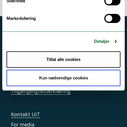
Statistikk
Markedsføring
Akutt hjelp
Si ifra!
Detaljer
Driftsmeldinger
Tillat alle cookies
Personvern ved UiT
Sikkerhet, beredskap og personvern
Kun nødvendige cookies
Informasjonskapsler
Tilgjengelighetserklæring
Kontakt UiT
For media