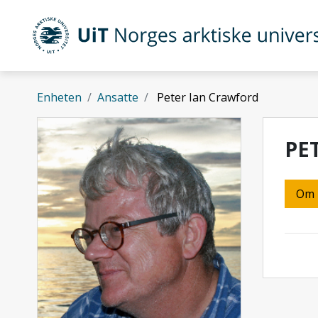
Gå til hovedinnhold
UiT Norges arktiske universitet
Enheten
Ansatte
Peter Ian Crawford
PE
Om