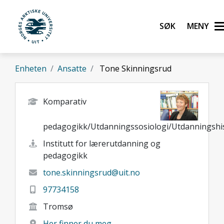
Gå til hovedinnhold
Søk
M
UiT Norges arktiske universitet
Enheten
Ansatte
Tone Skinningsrud
Komparativ
pedagogikk/Utdanningssosiologi/Utdanningshis
Institutt for lærerutdanning og
pedagogikk
tone.skinningsrud@uit.no
97734158
Tromsø
Her finner du meg