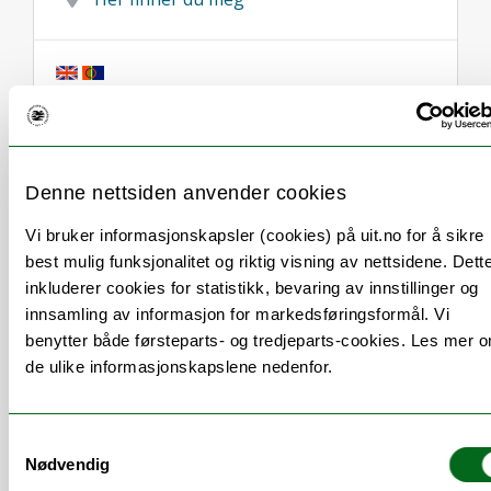
Om
Forskning og undervisning
Denne nettsiden anvender cookies
Publikasjoner
Vi bruker informasjonskapsler (cookies) på uit.no for å sikre
Andre publikasjoner
best mulig funksjonalitet og riktig visning av nettsidene. Dett
inkluderer cookies for statistikk, bevaring av innstillinger og
Her finner du meg
innsamling av informasjon for markedsføringsformål. Vi
benytter både førsteparts- og tredjeparts-cookies. Les mer 
de ulike informasjonskapslene nedenfor.
Stillingsbeskrivelse
Samtykkevalg
Nødvendig
Professor, dr.philos.