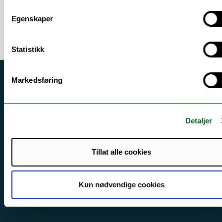
Egenskaper
Statistikk
Markedsføring
Akutt hjelp
Si ifra!
Driftsmeldinger
Detaljer
Personvern ved UiT
Tillat alle cookies
Sikkerhet, beredskap og personvern
Informasjonskapsler
Kun nødvendige cookies
Tilgjengelighetserklæring