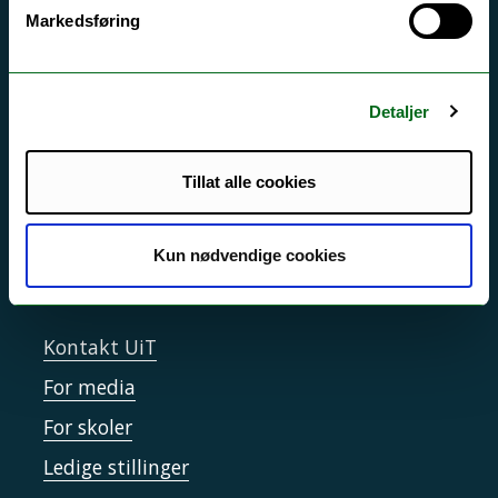
Akutt hjelp
Markedsføring
Si ifra!
Driftsmeldinger
Detaljer
Personvern ved UiT
Sikkerhet, beredskap og personvern
Tillat alle cookies
Informasjonskapsler
Tilgjengelighetserklæring
Kun nødvendige cookies
Kontakt UiT
For media
For skoler
Ledige stillinger