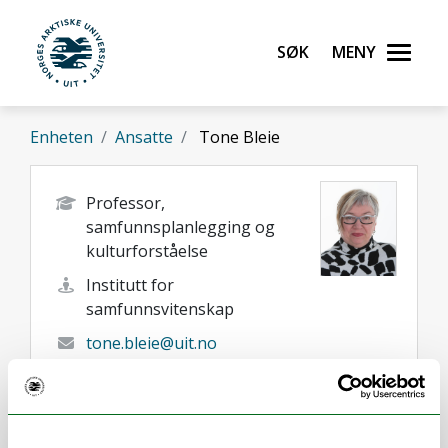
Gå til hovedinnhold
Søk
Meny
UiT Norges arktiske universitet
Enheten
Ansatte
Tone Bleie
Professor,
samfunnsplanlegging og
kulturforståelse
Institutt for
samfunnsvitenskap
tone.bleie@uit.no
+47 77 62 51 23
+47 93484855
Tromsø