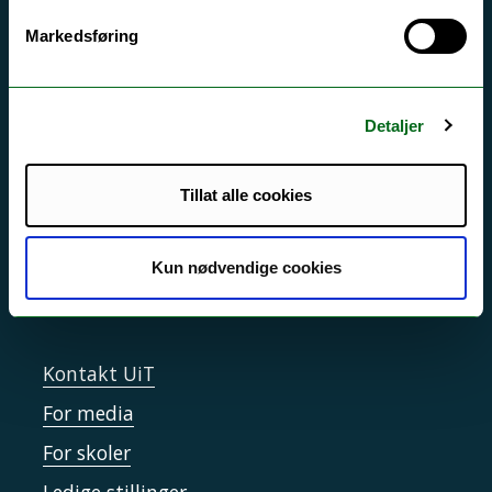
Markedsføring
Akutt hjelp
Si ifra!
Driftsmeldinger
Detaljer
Personvern ved UiT
Tillat alle cookies
Sikkerhet, beredskap og personvern
Informasjonskapsler
Kun nødvendige cookies
Tilgjengelighetserklæring
Kontakt UiT
For media
For skoler