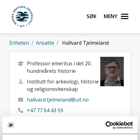
Gå til hovedinnhold
Søk
Meny
UiT Norges arktiske universitet
Enheten
Ansatte
Hallvard Tjelmeland
Professor emeritus i det 20.
hundreårets historie
Institutt for arkeologi, historie
og religionsvitenskap
hallvard.tjelmeland@uit.no
+47 77 64 43 59
Tromsø
Her finner du meg