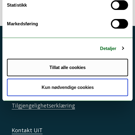
Statistikk
Markedsføring
Akutt hjelp
Detaljer
Si ifra!
Driftsmeldinger
Tillat alle cookies
Personvern ved UiT
Sikkerhet, beredskap og personvern
Kun nødvendige cookies
Informasjonskapsler
Tilgjengelighetserklæring
Kontakt UiT