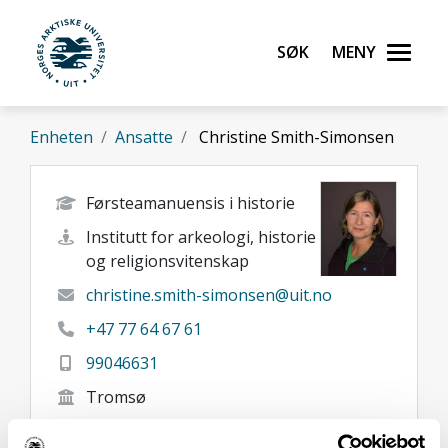
Gå til hovedinnhold
Søk
Meny
UiT Norges arktiske universitet
Enheten
Ansatte
Christine Smith-Simonsen
Førsteamanuensis i historie
Institutt for arkeologi, historie
og religionsvitenskap
christine.smith-simonsen@uit.no
+47 77 64 67 61
99046631
Tromsø
Her finner du meg