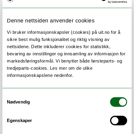
Denne nettsiden anvender cookies
Vi bruker informasjonskapsler (cookies) på uit.no for å
Om
Forskning og undervisning
sikre best mulig funksjonalitet og riktig visning av
nettsidene. Dette inkluderer cookies for statistikk,
CV
Publikasjoner
bevaring av innstillinger og innsamling av informasjon for
markedsføringsformål. Vi benytter både førsteparts- og
Her finner du meg
tredjeparts-cookies. Les mer om de ulike
informasjonskapslene nedenfor.
Stillingsbeskrivelse
Samtykkevalg
Nødvendig
Globalhistorie og fredsstudier. Stillingen er
delt mellom AHR og Senter for fredsstudier
Egenskaper