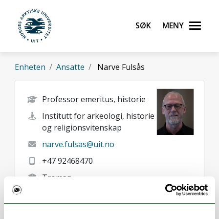
Gå til hovedinnhold
Søk
Meny
UiT Norges arktiske universitet
Enheten
Ansatte
Narve Fulsås
Professor emeritus, historie
Institutt for arkeologi, historie
og religionsvitenskap
narve.fulsas@uit.no
+47 92468470
Tromsø
Her finner du meg