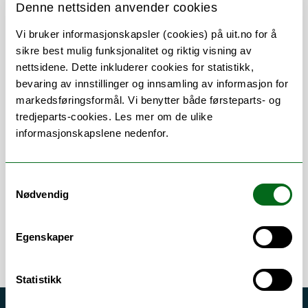
Denne nettsiden anvender cookies
Vi bruker informasjonskapsler (cookies) på uit.no for å
sikre best mulig funksjonalitet og riktig visning av
Om
Forskning og undervisning
nettsidene. Dette inkluderer cookies for statistikk,
bevaring av innstillinger og innsamling av informasjon for
CV
Publikasjoner
markedsføringsformål. Vi benytter både førsteparts- og
tredjeparts-cookies. Les mer om de ulike
Andre publikasjoner
Vedlegg
informasjonskapslene nedenfor.
Her finner du meg
Samtykkevalg
Nødvendig
Egenskaper
Statistikk