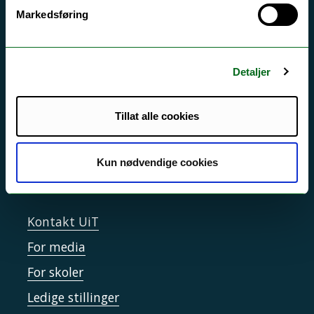
Akutt hjelp
Markedsføring
Si ifra!
Driftsmeldinger
Detaljer
Personvern ved UiT
Sikkerhet, beredskap og personvern
Tillat alle cookies
Informasjonskapsler
Tilgjengelighetserklæring
Kun nødvendige cookies
Kontakt UiT
For media
For skoler
Ledige stillinger