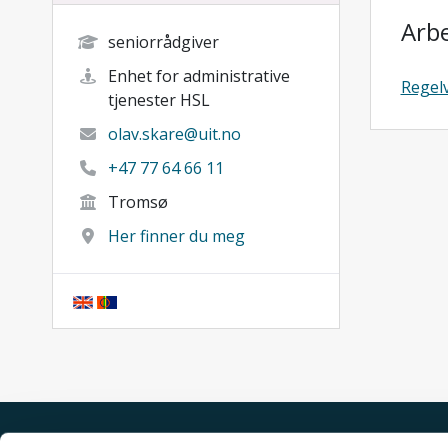
Arb
seniorrådgiver
Enhet for administrative
Regel
tjenester HSL
olav.skare@uit.no
+47 77 64 66 11
Tromsø
Her finner du meg