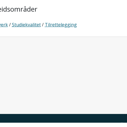
eidsområder
verk
/
Studiekvalitet
/
Tilrettelegging