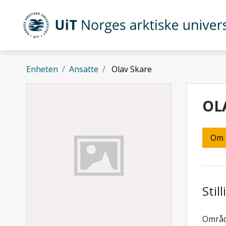
Gå til hovedinnhold
UiT Norges arktiske universitet
Enheten
Ansatte
Olav Skare
OL
Om
Stil
Område