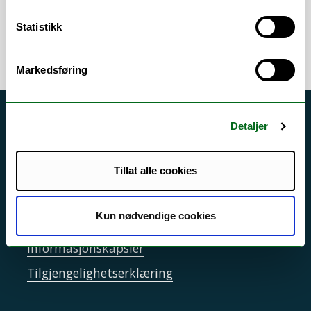
Statistikk
Markedsføring
Akutt hjelp
Detaljer
Si ifra!
Tillat alle cookies
Driftsmeldinger
Personvern ved UiT
Kun nødvendige cookies
Sikkerhet, beredskap og personvern
Informasjonskapsler
Tilgjengelighetserklæring