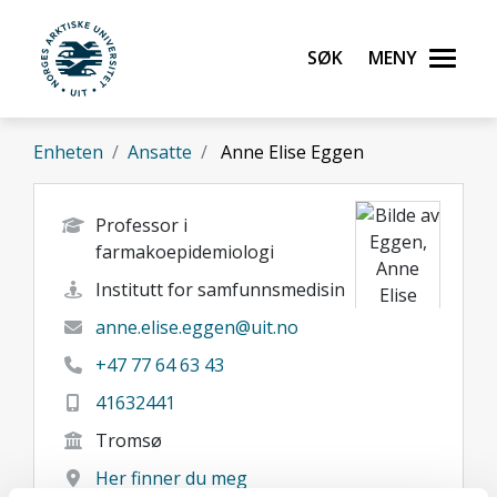
Gå til hovedinnhold
Søk
Meny
UiT Norges arktiske universitet
Enheten
Ansatte
Anne Elise Eggen
Professor i
farmakoepidemiologi
Institutt for samfunnsmedisin
anne.elise.eggen@uit.no
+47 77 64 63 43
41632441
Tromsø
Her finner du meg