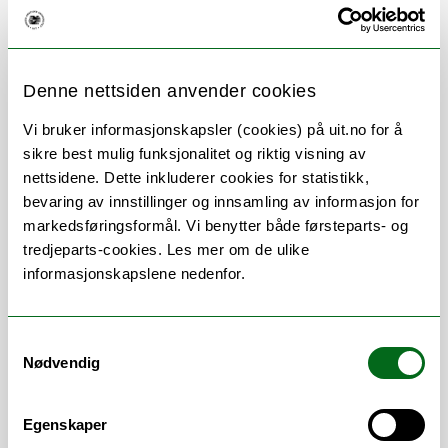
Denne nettsiden anvender cookies
Om
Forskning og undervisning
Vi bruker informasjonskapsler (cookies) på uit.no for å
sikre best mulig funksjonalitet og riktig visning av
Publikasjoner
nettsidene. Dette inkluderer cookies for statistikk,
bevaring av innstillinger og innsamling av informasjon for
Andre publikasjoner
markedsføringsformål. Vi benytter både førsteparts- og
tredjeparts-cookies. Les mer om de ulike
Her finner du meg
informasjonskapslene nedenfor.
Samtykkevalg
Stillingsbeskrivelse
Nødvendig
Vitenskapelig leder for den sjuende
Egenskaper
Tromsøundersøkelsen