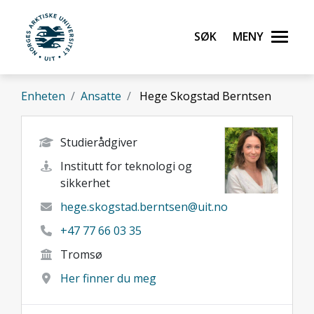
Gå til hovedinnhold
Søk
Meny
UiT Norges arktiske universitet
Enheten
Ansatte
Hege Skogstad Berntsen
Studierådgiver
Institutt for teknologi og
sikkerhet
hege.skogstad.berntsen@uit.no
+47 77 66 03 35
Tromsø
Her finner du meg