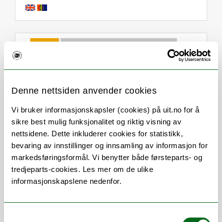
Om
Forskning og undervisning
Her finner du meg
Denne nettsiden anvender cookies
Vi bruker informasjonskapsler (cookies) på uit.no for å
Stillingsbeskrivelse
sikre best mulig funksjonalitet og riktig visning av
nettsidene. Dette inkluderer cookies for statistikk,
bevaring av innstillinger og innsamling av informasjon for
Studierådgiver for:
markedsføringsformål. Vi benytter både førsteparts- og
Samfunnssikkerhet bachelor
tredjeparts-cookies. Les mer om de ulike
Samfunnssikkerhet master
informasjonskapslene nedenfor.
Luftfart bachelor
Luftfartsvitenskap master
Samtykkevalg