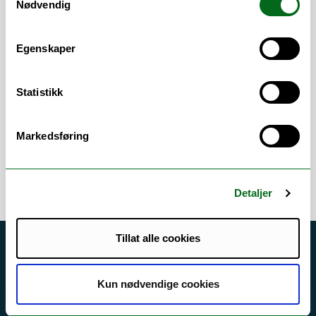
Study advisor for:
Nødvendig
Societal safety bachelor
Societal safety master
Egenskaper
Aviation bachelor
Aviation master
Statistikk
NVA: Brukerstøtte- og NVI-kurator
Markedsføring
Detaljer
Tillat alle cookies
Akutt hjelp
Si ifra!
Kun nødvendige cookies
Driftsmeldinger