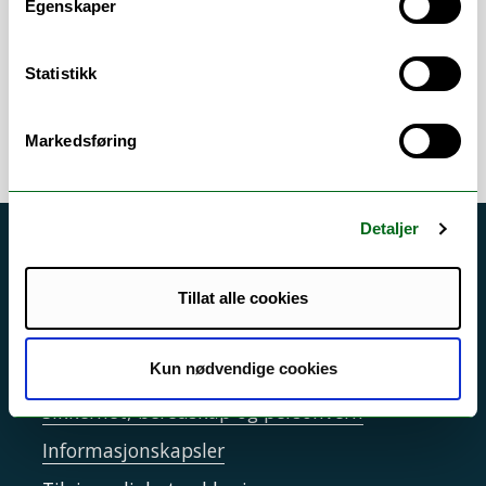
Ellers bistår jeg på forskjellige
Egenskaper
forskningsprosjekter, blant annet med
toksisitetstesting av synteseprodukter.
Statistikk
Markedsføring
Detaljer
Akutt hjelp
Si ifra!
Tillat alle cookies
Driftsmeldinger
Personvern ved UiT
Kun nødvendige cookies
Sikkerhet, beredskap og personvern
Informasjonskapsler