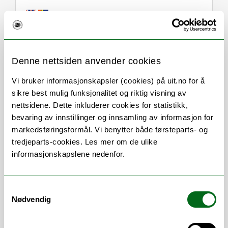
Om
Forskning og undervisning
Denne nettsiden anvender cookies
Publikasjoner
Her finner du meg
Vi bruker informasjonskapsler (cookies) på uit.no for å
sikre best mulig funksjonalitet og riktig visning av
nettsidene. Dette inkluderer cookies for statistikk,
bevaring av innstillinger og innsamling av informasjon for
Stillingsbeskrivelse
markedsføringsformål. Vi benytter både førsteparts- og
tredjeparts-cookies. Les mer om de ulike
informasjonskapslene nedenfor.
Jeg er tilknyttet Forskningsgruppe for
naturstoff- og legemiddelkjemi og
underviser ved diverse kjemirelaterte
Samtykkevalg
laboratoriekurs for farmasistudenter. Jeg
Nødvendig
gir internopplæring i HMS for nye
studenter/ansatte ved forskningsgruppen.