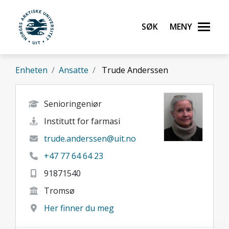
Gå til hovedinnhold
Søk
Meny
UiT Norges arktiske universitet
Enheten
Ansatte
Trude Anderssen
Senioringeniør
Institutt for farmasi
trude.anderssen@uit.no
+47 77 64 64 23
91871540
Tromsø
Her finner du meg