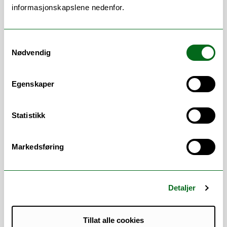
informasjonskapslene nedenfor.
Plagiatkontroll
Tilgangsadminstrasjon for
eksamens- og plagiatsystem
Samtykkevalg
Lovdata eksamen
Nødvendig
Universell utforming (wcag) i
Wiseflow
Brukerstøtte for studenter på skole-,
Egenskaper
hjemme- og muntlig eksamen
Brukerstøtte for administrative
Statistikk
rutiner ved digital eksamen
Sektorsamarbeid om eksamen og
plagiatkontroll
Markedsføring
Prosjektarbeid (for tiden "Nye
Vurderingsformer")
Detaljer
Tillat alle cookies