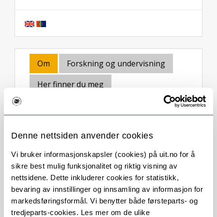
Om
Forskning og undervisning
Her finner du meg
Stillingsbeskrivelse
Denne nettsiden anvender cookies
Vi bruker informasjonskapsler (cookies) på uit.no for å
Digital eksamen og følgende
sikre best mulig funksjonalitet og riktig visning av
underområder:
nettsidene. Dette inkluderer cookies for statistikk,
bevaring av innstillinger og innsamling av informasjon for
Seniorådgiver i faggruppe for
markedsføringsformål. Vi benytter både førsteparts- og
eksamen
tredjeparts-cookies. Les mer om de ulike
Wiseflow lisensadmin