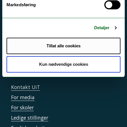
Akutt hjelp
Markedsføring
Si ifra!
Driftsmeldinger
Detaljer
Personvern ved UiT
Sikkerhet, beredskap og personvern
Tillat alle cookies
Informasjonskapsler
Tilgjengelighetserklæring
Kun nødvendige cookies
Kontakt UiT
For media
For skoler
Ledige stillinger