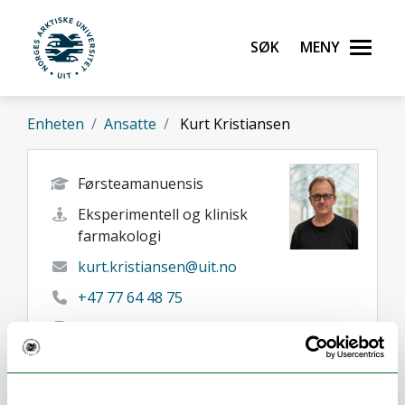
Gå til hovedinnhold
Søk
Meny
UiT Norges arktiske universitet
Enheten
Ansatte
Kurt Kristiansen
Førsteamanuensis
Eksperimentell og klinisk
farmakologi
kurt.kristiansen@uit.no
+47 77 64 48 75
47848742
Tromsø
Her finner du meg