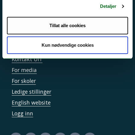
Personvern ved UiT
Detaljer
Sikkerhet, beredskap og personvern
Informasjonskapsler
Tillat alle cookies
Tilgjengelighetserklæring
Kun nødvendige cookies
Kontakt UiT
For media
For skoler
Ledige stillinger
English website
Logg inn