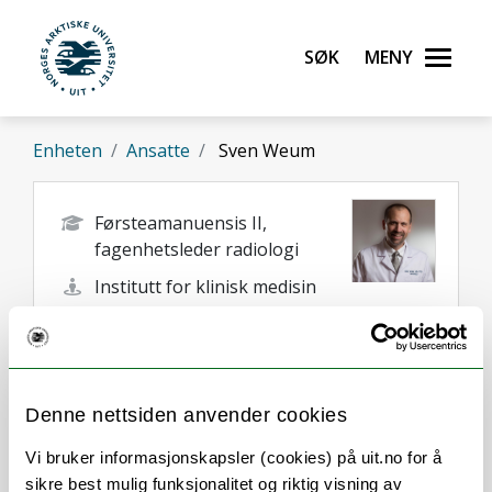
Gå til hovedinnhold
Søk
Meny
UiT Norges arktiske universitet
Enheten
Ansatte
Sven Weum
Førsteamanuensis II,
fagenhetsleder radiologi
Institutt for klinisk medisin
sven.magne.weum@uit.no
+47 77 64 44 81
Tromsø
Denne nettsiden anvender cookies
Vi bruker informasjonskapsler (cookies) på uit.no for å
sikre best mulig funksjonalitet og riktig visning av