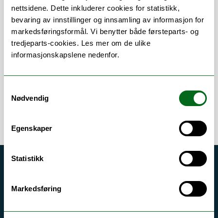
nettsidene. Dette inkluderer cookies for statistikk,
bevaring av innstillinger og innsamling av informasjon for
Om
Forskning og undervisning
markedsføringsformål. Vi benytter både førsteparts- og
tredjeparts-cookies. Les mer om de ulike
Publikasjoner
informasjonskapslene nedenfor.
Samtykkevalg
Nødvendig
Egenskaper
Statistikk
Akutt hjelp
Si ifra!
Markedsføring
Driftsmeldinger