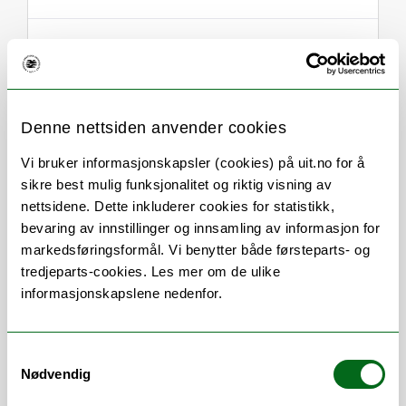
Om
Forskning og undervisning
Denne nettsiden anvender cookies
CV
Publikasjoner
Vi bruker informasjonskapsler (cookies) på uit.no for å
sikre best mulig funksjonalitet og riktig visning av
Her finner du meg
nettsidene. Dette inkluderer cookies for statistikk,
bevaring av innstillinger og innsamling av informasjon for
markedsføringsformål. Vi benytter både førsteparts- og
tredjeparts-cookies. Les mer om de ulike
Stillingsbeskrivelse
informasjonskapslene nedenfor.
Veilede forskere i statistiske metoder, og
Samtykkevalg
statistiske problemstillinger knyttet til
Nødvendig
planlegging av undersøkelser ved RKBU.