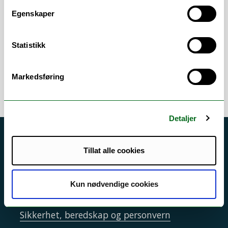
Datahåndtering, sikring av data,
kvalitetssikring av datasett. Dataanalyse på
Egenskaper
utvalgte prosjekter. Undervisning i
statistiske metoder på kurs i regi av RKBU,
Statistikk
og på enkelte eksterne kurs.
Markedsføring
Detaljer
Akutt hjelp
Tillat alle cookies
Si ifra!
Driftsmeldinger
Kun nødvendige cookies
Personvern ved UiT
Sikkerhet, beredskap og personvern