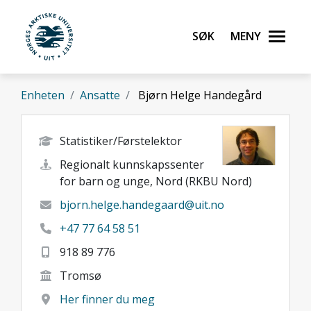
Gå til hovedinnhold
Søk
Meny
UiT Norges arktiske universitet
Enheten
Ansatte
Bjørn Helge Handegård
Statistiker/Førstelektor
Regionalt kunnskapssenter
for barn og unge, Nord (RKBU Nord)
bjorn.helge.handegaard@uit.no
+47 77 64 58 51
918 89 776
Tromsø
Her finner du meg