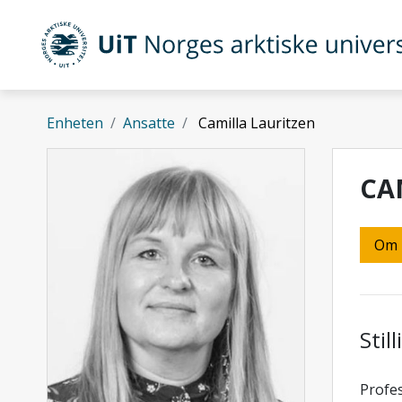
Gå til hovedinnhold
UiT Norges arktiske universitet
Enheten
Ansatte
Camilla Lauritzen
CA
Om
Stil
Profes