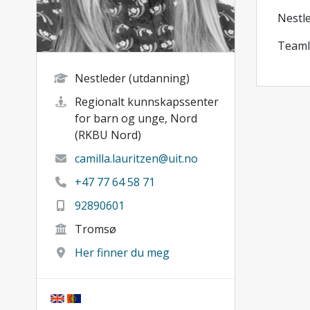
Nestle
Teamle
Nestleder (utdanning)
Regionalt kunnskapssenter
for barn og unge, Nord
(RKBU Nord)
camilla.lauritzen@uit.no
+47 77 64 58 71
92890601
Tromsø
Her finner du meg