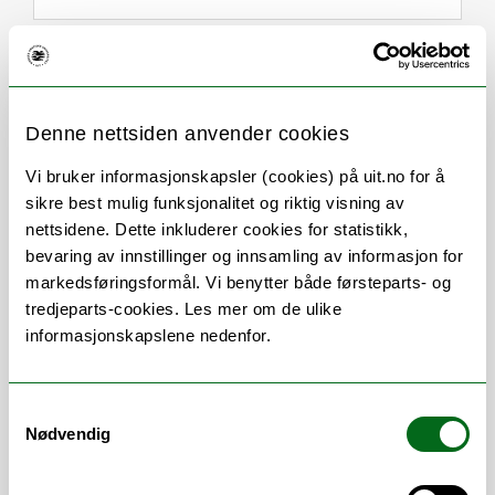
Om
Forskning og undervisning
Her finner du meg
Denne nettsiden anvender cookies
Vi bruker informasjonskapsler (cookies) på uit.no for å
sikre best mulig funksjonalitet og riktig visning av
nettsidene. Dette inkluderer cookies for statistikk,
Stillingsbeskrivelse
bevaring av innstillinger og innsamling av informasjon for
markedsføringsformål. Vi benytter både førsteparts- og
Veiledning, rådgivning og bistand i
tredjeparts-cookies. Les mer om de ulike
innkjøpsfaglige spørsmål. Gjennomføring
informasjonskapslene nedenfor.
av anskaffelsesprosesser underlagt
regelverket for offentlige anskaffelser,
herunder også inngåelse av rammeavtaler
Samtykkevalg
Nødvendig
og avtaleforvaltning.
Arbeidsområder