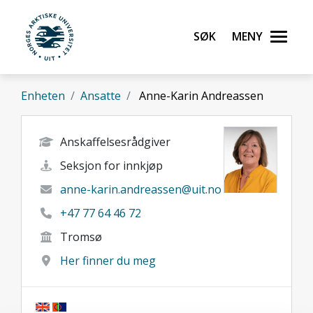
Gå til hovedinnhold
Søk
Meny
UiT Norges arktiske universitet
Enheten
Ansatte
Anne-Karin Andreassen
Anskaffelsesrådgiver
Seksjon for innkjøp
anne-karin.andreassen@uit.no
+47 77 64 46 72
Tromsø
Her finner du meg