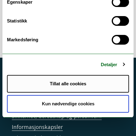
Egenskaper
Bestillingssystemet
/
Fakturaer
/
Innkjøp
/
Statistikk
Innkjøper
/
Mva
/
Rammeavtaler
/
Økonomi
Markedsføring
Detaljer
Akutt hjelp
Si ifra!
Tillat alle cookies
Driftsmeldinger
Kun nødvendige cookies
Personvern ved UiT
Sikkerhet, beredskap og personvern
Informasjonskapsler