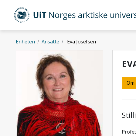
Gå til hovedinnhold
UiT Norges arktiske universitet
Enheten
Ansatte
Eva Josefsen
EV
Om
Stil
Profes