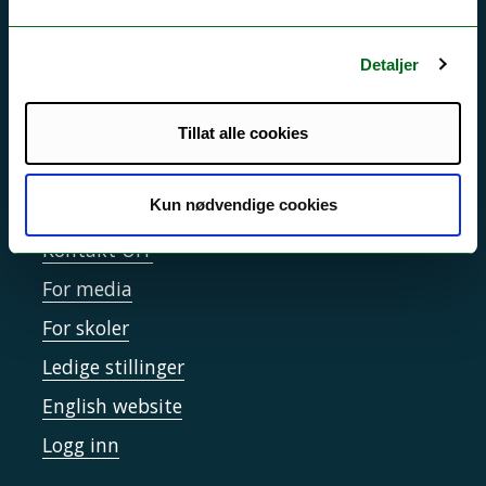
Driftsmeldinger
Personvern ved UiT
Detaljer
Sikkerhet, beredskap og personvern
Informasjonskapsler
Tillat alle cookies
Tilgjengelighetserklæring
Kun nødvendige cookies
Kontakt UiT
For media
For skoler
Ledige stillinger
English website
Logg inn