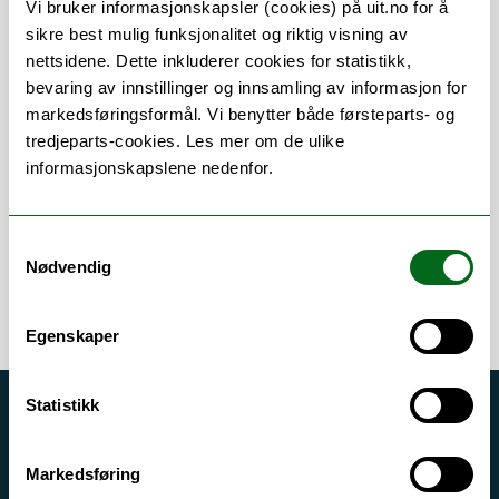
Vi bruker informasjonskapsler (cookies) på uit.no for å
sikre best mulig funksjonalitet og riktig visning av
nettsidene. Dette inkluderer cookies for statistikk,
bevaring av innstillinger og innsamling av informasjon for
Om
Forskning og undervisning
markedsføringsformål. Vi benytter både førsteparts- og
tredjeparts-cookies. Les mer om de ulike
Publikasjoner
Her finner du meg
informasjonskapslene nedenfor.
Samtykkevalg
Nødvendig
Egenskaper
Statistikk
Akutt hjelp
Si ifra!
Markedsføring