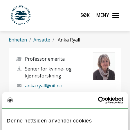
Gå til hovedinnhold
Søk
Meny
UiT Norges arktiske universitet
Enheten
Ansatte
Anka Ryall
Professor emerita
Senter for kvinne- og
kjønnsforskning
anka.ryall@uit.no
481 54 939
Tromsø
Her finner du meg
Denne nettsiden anvender cookies