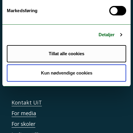
Markedsføring
Akutt hjelp
Si ifra!
Driftsmeldinger
Detaljer
Personvern ved UiT
Tillat alle cookies
Sikkerhet, beredskap og personvern
Informasjonskapsler
Kun nødvendige cookies
Tilgjengelighetserklæring
Kontakt UiT
For media
For skoler