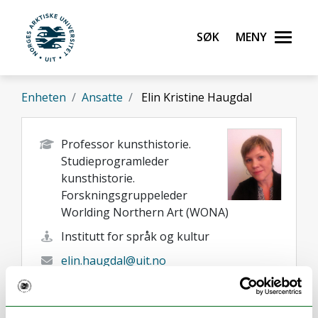
Gå til hovedinnhold
Søk
Meny
UiT Norges arktiske universitet
Enheten
Ansatte
Elin Kristine Haugdal
Professor kunsthistorie.
Studieprogramleder
kunsthistorie.
Forskningsgruppeleder
Worlding Northern Art (WONA)
Institutt for språk og kultur
elin.haugdal@uit.no
+47 77 62 09 16
Tromsø