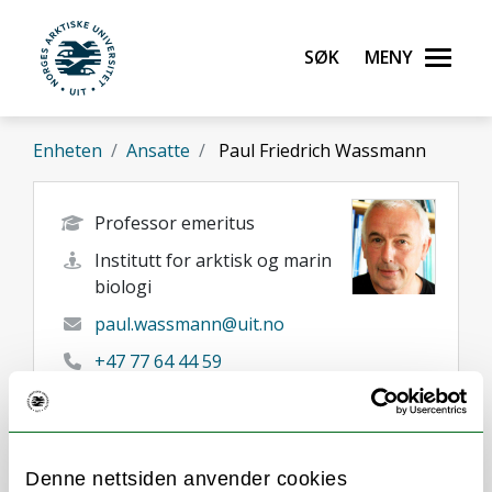
Gå til hovedinnhold
Søk
Meny
UiT Norges arktiske universitet
Enheten
Ansatte
Paul Friedrich Wassmann
Professor emeritus
Institutt for arktisk og marin
biologi
paul.wassmann@uit.no
+47 77 64 44 59
97773451
Tromsø
Denne nettsiden anvender cookies