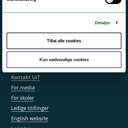
Si ifra!
Driftsmeldinger
Personvern ved UiT
Detaljer
Sikkerhet, beredskap og personvern
Tillat alle cookies
Informasjonskapsler
Tilgjengelighetserklæring
Kun nødvendige cookies
Kontakt UiT
For media
For skoler
Ledige stillinger
English website