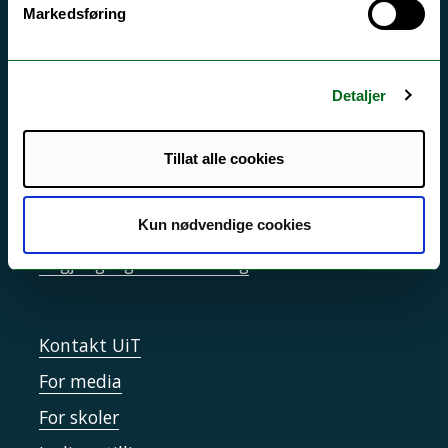
Markedsføring
Akutt hjelp
Si ifra!
Detaljer
Driftsmeldinger
Personvern ved UiT
Tillat alle cookies
Sikkerhet, beredskap og personvern
Informasjonskapsler
Kun nødvendige cookies
Tilgjengelighetserklæring
Kontakt UiT
For media
For skoler