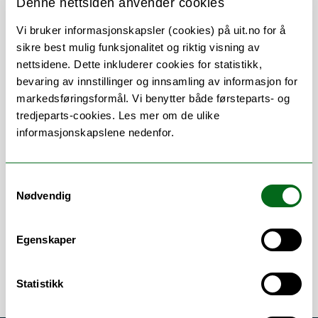
Denne nettsiden anvender cookies
Om
Forskning og undervisning
Vi bruker informasjonskapsler (cookies) på uit.no for å
sikre best mulig funksjonalitet og riktig visning av
Publikasjoner
nettsidene. Dette inkluderer cookies for statistikk,
bevaring av innstillinger og innsamling av informasjon for
markedsføringsformål. Vi benytter både førsteparts- og
tredjeparts-cookies. Les mer om de ulike
Stillingsbeskrivelse
informasjonskapslene nedenfor.
Research in Fishery Ecology
Samtykkevalg
Teaching in Fishery ecology,
Nødvendig
management and research methods
Project coordinator
Egenskaper
Statistikk