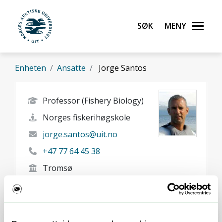
Gå til hovedinnhold
Søk
Meny
UiT Norges arktiske universitet
Enheten
Ansatte
Jorge Santos
Professor (Fishery Biology)
Norges fiskerihøgskole
jorge.santos@uit.no
+47 77 64 45 38
Tromsø