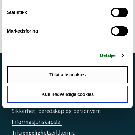
arbeidsområder
Statistikk
Kunsthistorie
Markedsføring
Detaljer
Akutt hjelp
Tillat alle cookies
Si ifra!
Driftsmeldinger
Kun nødvendige cookies
Personvern ved UiT
Sikkerhet, beredskap og personvern
Informasjonskapsler
Tilgjengelighetserklæring