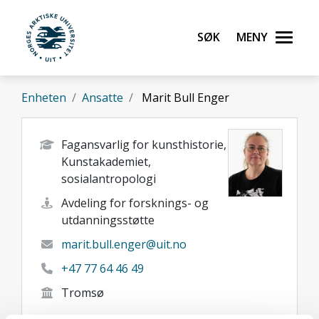
Gå til hovedinnhold
Søk
Meny
UiT Norges arktiske universitet
Enheten
Ansatte
Marit Bull Enger
Fagansvarlig for kunsthistorie,
Kunstakademiet,
sosialantropologi
Avdeling for forsknings- og
utdanningsstøtte
marit.bull.enger@uit.no
+47 77 64 46 49
Tromsø