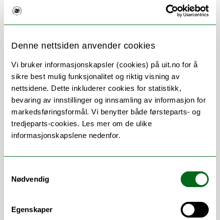
Denne nettsiden anvender cookies
Om
Forskning og undervisning
Vi bruker informasjonskapsler (cookies) på uit.no for å
Publikasjoner
sikre best mulig funksjonalitet og riktig visning av
nettsidene. Dette inkluderer cookies for statistikk,
bevaring av innstillinger og innsamling av informasjon for
markedsføringsformål. Vi benytter både førsteparts- og
tredjeparts-cookies. Les mer om de ulike
Arbeidsområder
informasjonskapslene nedenfor.
Bibliotek
/
Biblioteksveiledning
/
EndNote
/
Informasjonskompetanse
/
Litteratursøk
/
Samtykkevalg
Lån
/
Oria
/
Referanseverktøy
/
Nødvendig
Undervisning
Vitenskapelige
Egenskaper