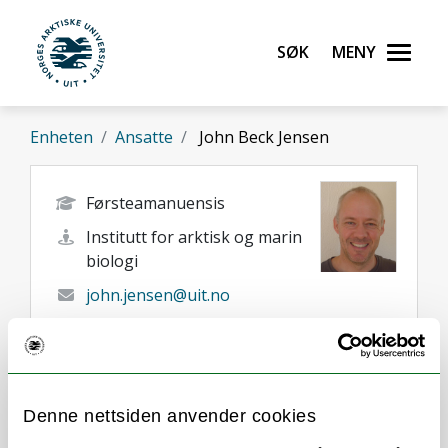
Gå til hovedinnhold
Søk
Meny
UiT Norges arktiske universitet
Enheten
Ansatte
John Beck Jensen
Førsteamanuensis
Institutt for arktisk og marin
biologi
john.jensen@uit.no
+47 77 64 44 11
Tromsø
Her finner du meg
Denne nettsiden anvender cookies