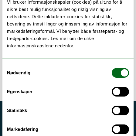
Vi bruker informasjonskapsler (cookies) på uit.no for å
sikre best mulig funksjonalitet og riktig visning av
nettsidene. Dette inkluderer cookies for statistikk,
bevaring av innstillinger og innsamling av informasjon for
Om
Forskning og undervisning
markedsføringsformål. Vi benytter både førsteparts- og
tredjeparts-cookies. Les mer om de ulike
Publikasjoner
Her finner du meg
informasjonskapslene nedenfor.
Samtykkevalg
Nødvendig
Egenskaper
Statistikk
Akutt hjelp
Si ifra!
Markedsføring