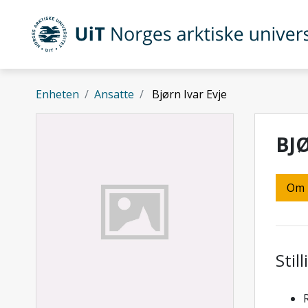
Gå til hovedinnhold
UiT Norges arktiske universitet
Enheten
Ansatte
Bjørn Ivar Evje
BJ
Om
Stil