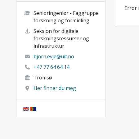
Error
Senioringeniør - Faggruppe
forskning og formidling
Seksjon for digitale
forskningsressurser og
infrastruktur
bjorn.evje@uit.no
+47 77 64 64 14
Tromsø
Her finner du meg