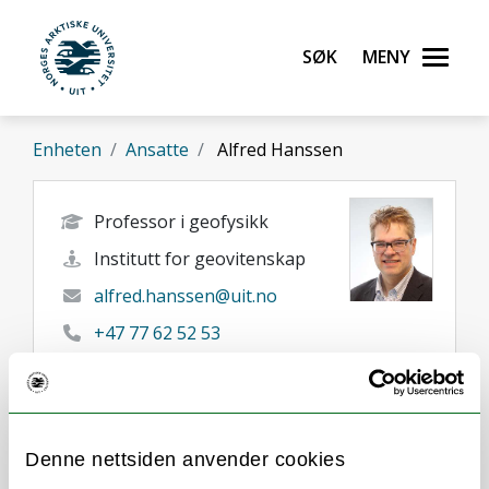
Gå til hovedinnhold
Søk
Meny
UiT Norges arktiske universitet
Enheten
Ansatte
Alfred Hanssen
Professor i geofysikk
Institutt for geovitenskap
alfred.hanssen@uit.no
+47 77 62 52 53
45255593
Tromsø
Her finner du meg
Denne nettsiden anvender cookies