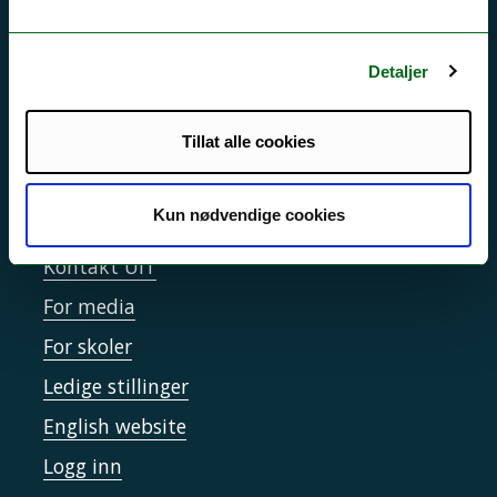
Driftsmeldinger
Personvern ved UiT
Detaljer
Sikkerhet, beredskap og personvern
Informasjonskapsler
Tillat alle cookies
Tilgjengelighetserklæring
Kun nødvendige cookies
Kontakt UiT
For media
For skoler
Ledige stillinger
English website
Logg inn