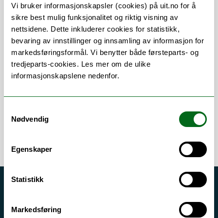
Vi bruker informasjonskapsler (cookies) på uit.no for å
sikre best mulig funksjonalitet og riktig visning av
nettsidene. Dette inkluderer cookies for statistikk,
bevaring av innstillinger og innsamling av informasjon for
Om
Forskning og undervisning
markedsføringsformål. Vi benytter både førsteparts- og
tredjeparts-cookies. Les mer om de ulike
Publikasjoner
Her finner du meg
informasjonskapslene nedenfor.
Samtykkevalg
Nødvendig
Egenskaper
Statistikk
Akutt hjelp
Si ifra!
Markedsføring