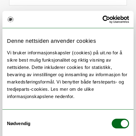
Om
Forskning og undervisning
Publikasjoner
Her finner du meg
Denne nettsiden anvender cookies
Vi bruker informasjonskapsler (cookies) på uit.no for å
sikre best mulig funksjonalitet og riktig visning av
Stillingsbeskrivelse
nettsidene. Dette inkluderer cookies for statistikk,
bevaring av innstillinger og innsamling av informasjon for
markedsføringsformål. Vi benytter både førsteparts- og
Studieveiledning / Studieadministrasjon /
tredjeparts-cookies. Les mer om de ulike
Studiekvalitet / Studieplaner / Eksamen /
informasjonskapslene nedenfor.
Emner / Timeplanlegging / Digital
eksamen / Utveksling / Semesterstart /
Lederstøtte / Opptak / Nettpublisering /
Samtykkevalg
Evaluering / Akkrediteringssøknader /
Nødvendig
Klagesaker / Fusk / Opplæring / Regelverk
/ Høringsuttalelser