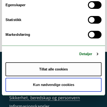
Egenskaper
Verktøy: Felles studentsystem FS /
WISEflow / EpN / TP Eksamen / TP
Statistikk
Timeplanlegging / Canvas / ePhorte
Markedsføring
Detaljer
Akutt hjelp
Tillat alle cookies
Si ifra!
Driftsmeldinger
Kun nødvendige cookies
Personvern ved UiT
Sikkerhet, beredskap og personvern
Informasjonskapsler