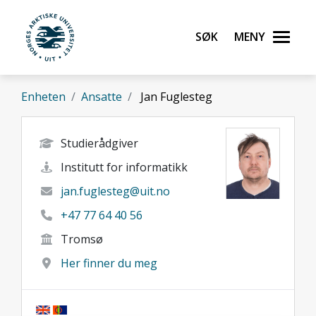
Gå til hovedinnhold
Søk
Meny
UiT Norges arktiske universitet
Enheten
Ansatte
Jan Fuglesteg
Studierådgiver
Institutt for informatikk
jan.fuglesteg@uit.no
+47 77 64 40 56
Tromsø
Her finner du meg