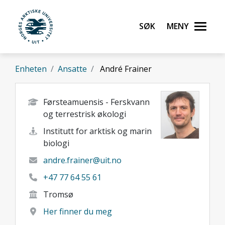
Gå til hovedinnhold
Søk
Meny
UiT Norges arktiske universitet
Enheten
Ansatte
André Frainer
Førsteamuensis - Ferskvann
og terrestrisk økologi
Institutt for arktisk og marin
biologi
andre.frainer@uit.no
+47 77 64 55 61
Tromsø
Her finner du meg