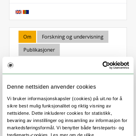
Om
Forskning og undervisning
Publikasjoner
Andre publikasjoner
Her finner du meg
Denne nettsiden anvender cookies
Vi bruker informasjonskapsler (cookies) på uit.no for å
Stillingsbeskrivelse
sikre best mulig funksjonalitet og riktig visning av
nettsidene. Dette inkluderer cookies for statistikk,
bevaring av innstillinger og innsamling av informasjon for
Jeg forsker på hvordan menneskeskapte
markedsføringsformål. Vi benytter både førsteparts- og
forstyrrelser, inkludert klima- og
tredjeparts-cookies. Les mer om de ulike