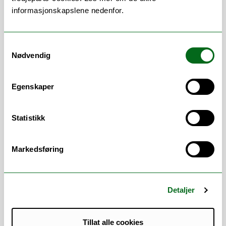
arealbruksendringer, påvirker
informasjonskapslene nedenfor.
artssammensetning, mangfold og
distribusjon i naturlige økosystemer. Som i
datamaskiner, der endringer i enkelte
Samtykkevalg
komponenter vil påvirke funksjonaliteten
Nødvendig
deres, vil også de pågående endringene i
arter påvirke måten naturen fungerer på,
Egenskaper
inkludert dens mange tjenester som vi er
sterkt avhengige av. Jeg analyserer også
hvordan artsegenskaper (funksjonelle
Statistikk
egenskaper) og endringer i biologisk
mangfold kan påvirke økosystemtjenester
Markedsføring
og funksjoner.
Jeg fokusere mest på koblingen på tvers av
økosystemer, som i mellon ferskvann og
Detaljer
terrestrisk økosystemer.
Tillat alle cookies