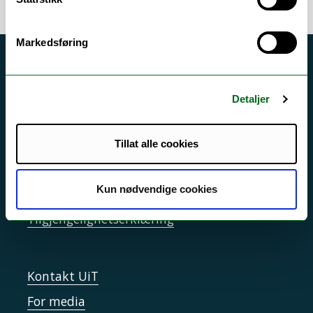
Markedsføring
Akutt hjelp
Si ifra!
Detaljer
Driftsmeldinger
Personvern ved UiT
Tillat alle cookies
Sikkerhet, beredskap og personvern
Kun nødvendige cookies
Informasjonskapsler
Tilgjengelighetserklæring
Kontakt UiT
For media