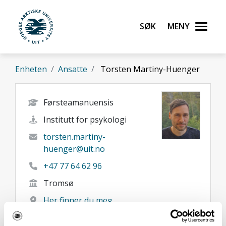
Gå til hovedinnhold
Søk
Meny
UiT Norges arktiske universitet
Enheten
Ansatte
Torsten Martiny-Huenger
Førsteamanuensis
Institutt for psykologi
torsten.martiny-
huenger@uit.no
+47 77 64 62 96
Tromsø
Her finner du meg