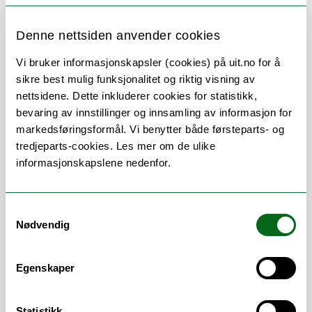
Denne nettsiden anvender cookies
Vi bruker informasjonskapsler (cookies) på uit.no for å
Om
Forskning og undervisning
sikre best mulig funksjonalitet og riktig visning av
nettsidene. Dette inkluderer cookies for statistikk,
Publikasjoner
Her finner du meg
bevaring av innstillinger og innsamling av informasjon for
markedsføringsformål. Vi benytter både førsteparts- og
tredjeparts-cookies. Les mer om de ulike
informasjonskapslene nedenfor.
Stillingsbeskrivelse
Vennligst se den engelske versjonen.
Samtykkevalg
Nødvendig
(Knappen under kontaktinformasjonen)
Egenskaper
Statistikk