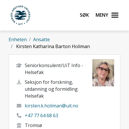
Gå til hovedinnhold
Søk
Meny
UiT Norges arktiske universitet
Enheten
Ansatte
Kirsten Katharina Barton Holiman
Seniorkonsulent/UiT Info -
Helsefak
Seksjon for forskning,
utdanning og formidling
Helsefak
kirsten.k.holiman@uit.no
+47 77 64 68 63
Tromsø