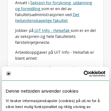
Ansatt i
Seksjon for forskning, utdanning
og formidling
som er en del av
fakultetsadministrasjonen ved
Det
helsevitenskapelige fakultet
.
Jobber på
UiT Info - Helsefak
som er en del
av seksjonen og hele fakultetets
førstelinjetjeneste.
Arbeidsoppgaver på UiT Info - Helsefak er
blant annet:
Veilede og informere studenter,
studiesøkere, ansatte,
samarbeidspartnere
og besøkende/publikum generelt.
Denne nettsiden anvender cookies
Produsere karakterutskrifter og
bekreftelser til studenter, på norsk
Vi bruker informasjonskapsler (cookies) på uit.no for å
og engelsk, samt stemple rett kopi.
sikre best mulig funksjonalitet og riktig visning av
Publisere informasjon på UiTs