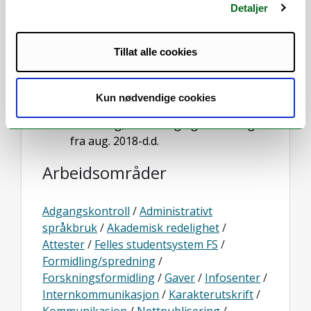
historie desember 2014- juli 2016
Detaljer
Studiekonsulent ved institutt for
språk og kultur, august 2016-juli 2018
Tillat alle cookies
Vikarierende studiekonsulent for
institutt for farmasi, april 2026-juni
2026
Kun nødvendige cookies
Ansatt ved UiT, Helsefak, Seksjon for
forskning, utdanning og formidling
fra aug. 2018-d.d.
Arbeidsområder
Adgangskontroll
/
Administrativt
språkbruk
/
Akademisk redelighet
/
Attester
/
Felles studentsystem FS
/
Formidling/spredning
/
Forskningsformidling
/
Gaver
/
Infosenter
/
Internkommunikasjon
/
Karakterutskrift
/