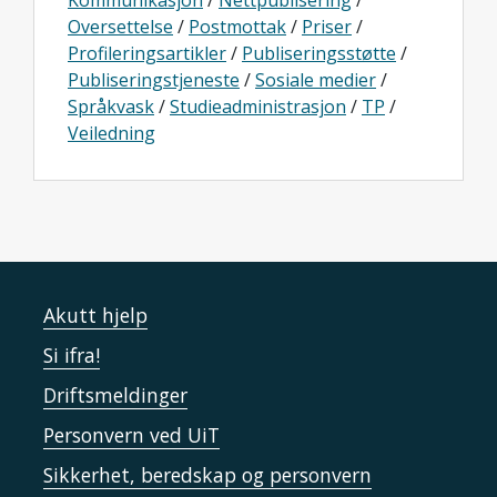
Kommunikasjon
/
Nettpublisering
/
Oversettelse
/
Postmottak
/
Priser
/
Profileringsartikler
/
Publiseringsstøtte
/
Publiseringstjeneste
/
Sosiale medier
/
Språkvask
/
Studieadministrasjon
/
TP
/
Veiledning
Akutt hjelp
Si ifra!
Driftsmeldinger
Personvern ved UiT
Sikkerhet, beredskap og personvern