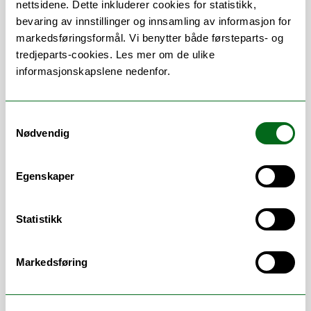
nettsidene. Dette inkluderer cookies for statistikk,
intranett, Fakultets – og
bevaring av innstillinger og innsamling av informasjon for
Universitetstavla.
markedsføringsformål. Vi benytter både førsteparts- og
Ha ansvaret for og publisere
tredjeparts-cookies. Les mer om de ulike
informasjon/nyheter via
informasjonskapslene nedenfor.
Infoskjermene ved Helsefak.
Utlån/utleie av rom samt
postervegger ved Helsefak.
Samtykkevalg
Administrere og låne ut besøkskort .
Nødvendig
Håndtere innleveringer/utleveringer
etter avtale ( arbeidskravsbøker etc.).
Egenskaper
Oversetter fra norsk til engelsk
Delta i forskjellige møtearenaer og
grupper
Statistikk
Biografiske data:
Markedsføring
Utdannet Cand. Philol fra UiT Norges
arktiske universitet 2012.
Studiekonsulent ved institutt for