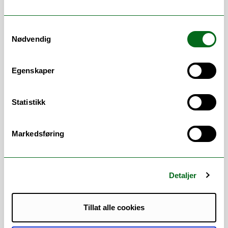
religionsvitenskap, Institutt for filosofi,
Senter for samiske studier og Senter for
Samtykkevalg
fredsstudier.
Nødvendig
Er du student og har spørsmål, kontakt
hsl-instadm@uit.no eller ring på vårt felles
Egenskaper
telefonnummer 77660793.
Arbeidsområder
Statistikk
Arrangementer
/
Emner
/
Etter- og
Markedsføring
videreutdanning (EVU)
/
Studieadministrasjon
/
Studieveiledning
Error rendering component
Detaljer
Tillat alle cookies