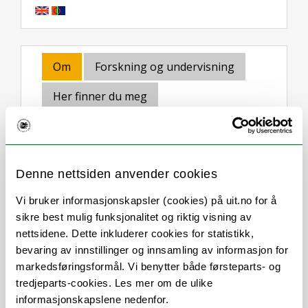
Om
Forskning og undervisning
Her finner du meg
Stillingsbeskrivelse
Denne nettsiden anvender cookies
Vi bruker informasjonskapsler (cookies) på uit.no for å
Førstekonsulent ved Enhet for
sikre best mulig funksjonalitet og riktig visning av
instituttadministrasjon ved HSL-fakultetet.
nettsidene. Dette inkluderer cookies for statistikk,
Arbeider med studieadministrasjon og
bevaring av innstillinger og innsamling av informasjon for
utdanning for Institutt for språk og kultur,
markedsføringsformål. Vi benytter både førsteparts- og
Institutt for samfunnsvitenskap, Institutt
tredjeparts-cookies. Les mer om de ulike
for arkeologi, historie og
informasjonskapslene nedenfor.