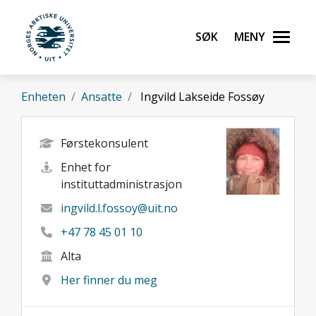
Gå til hovedinnhold
Søk
Meny
UiT Norges arktiske universitet
Enheten
Ansatte
Ingvild Lakseide Fossøy
Førstekonsulent
Enhet for
instituttadministrasjon
ingvild.l.fossoy@uit.no
+47 78 45 01 10
Alta
Her finner du meg