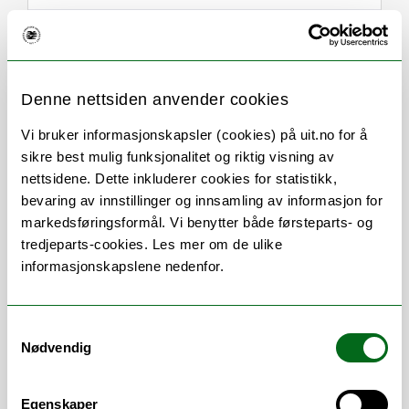
Denne nettsiden anvender cookies
Om
Forskning og undervisning
Vi bruker informasjonskapsler (cookies) på uit.no for å
Her finner du meg
sikre best mulig funksjonalitet og riktig visning av
nettsidene. Dette inkluderer cookies for statistikk,
bevaring av innstillinger og innsamling av informasjon for
markedsføringsformål. Vi benytter både førsteparts- og
Stillingsbeskrivelse
tredjeparts-cookies. Les mer om de ulike
informasjonskapslene nedenfor.
Grafisk designer, illustratør, fotograf
Samtykkevalg
Arbeidsområder
Nødvendig
Animasjon
/
Forskningsformidling
/
Foto
/
Egenskaper