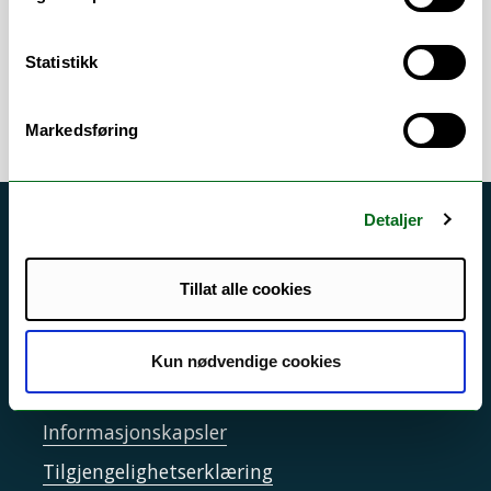
Grafisk design
/
Illustrasjon
/
Kart
/
Kommunikasjon
/
Markedsføring
/
Utstillinger
Statistikk
Markedsføring
Detaljer
Akutt hjelp
Si ifra!
Tillat alle cookies
Driftsmeldinger
Personvern ved UiT
Kun nødvendige cookies
Sikkerhet, beredskap og personvern
Informasjonskapsler
Tilgjengelighetserklæring