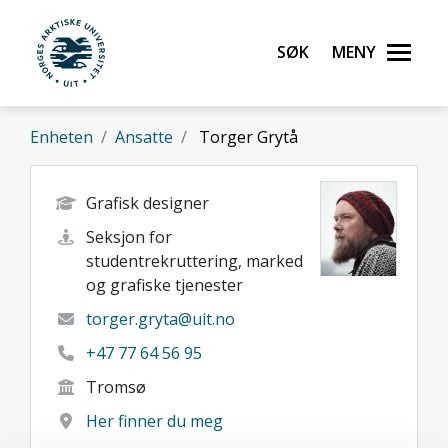
Gå til hovedinnhold
Søk
Meny
UiT Norges arktiske universitet
Enheten
Ansatte
Torger Grytå
Grafisk designer
Seksjon for
studentrekruttering, marked
og grafiske tjenester
torger.gryta@uit.no
+47 77 64 56 95
Tromsø
Her finner du meg