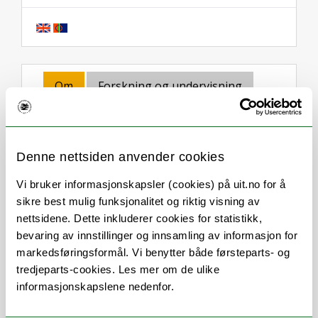
Om
Forskning og undervisning
Publikasjoner
Her finner du meg
Denne nettsiden anvender cookies
Vi bruker informasjonskapsler (cookies) på uit.no for å
Stillingsbeskrivelse
sikre best mulig funksjonalitet og riktig visning av
nettsidene. Dette inkluderer cookies for statistikk,
Eg jobbar no på Enhet for administrative
bevaring av innstillinger og innsamling av informasjon for
tjenester (IVT-fak).
markedsføringsformål. Vi benytter både førsteparts- og
tredjeparts-cookies. Les mer om de ulike
På IVT-fak skal eg jobbe med
informasjonskapslene nedenfor.
eksamensadministrasjon. I første omgang
eksamenar tilknytta Institutt for industriell