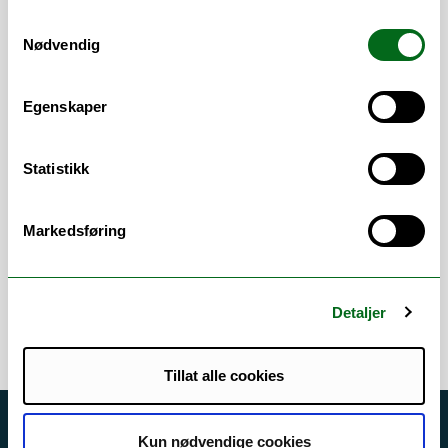
tekonologi (IIT). Arbeidsoppgåver er blant
Samtykkevalg
anna:
Nødvendig
Administrere eksamen i WISEflow
Sette eksamensdato i TP: Eksamen
Egenskaper
Generell saksbehandling
Arbeidsområder
Statistikk
Digital eksamen
/
Eksamen
/
Felles
Markedsføring
studentsystem FS
/
Studieadministrasjon
/
Studieveiledning
/
TP
/
WISEflow
Detaljer
Tillat alle cookies
Akutt hjelp
Kun nødvendige cookies