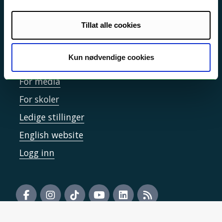
Informasjonskapsler
Tilgjengelighetserklæring
Tillat alle cookies
Kun nødvendige cookies
Kontakt UiT
For media
For skoler
Ledige stillinger
English website
Logg inn