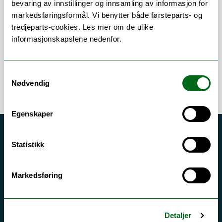
bevaring av innstillinger og innsamling av informasjon for
markedsføringsformål. Vi benytter både førsteparts- og
Publikasjoner
tredjeparts-cookies. Les mer om de ulike
informasjonskapslene nedenfor.
Samtykkevalg
Nødvendig
Egenskaper
Akutt hjelp
Statistikk
Si ifra!
Driftsmeldinger
Markedsføring
Personvern ved UiT
Sikkerhet, beredskap og personvern
Detaljer