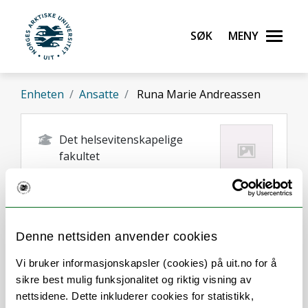
Gå til hovedinnhold
Søk
Meny
UiT Norges arktiske universitet
Enheten
Ansatte
Runa Marie Andreassen
Det helsevitenskapelige
fakultet
runa.m.andreassen@uit.no
Tromsø
Denne nettsiden anvender cookies
Vi bruker informasjonskapsler (cookies) på uit.no for å
sikre best mulig funksjonalitet og riktig visning av
nettsidene. Dette inkluderer cookies for statistikk,
Om
Forskning og undervisning