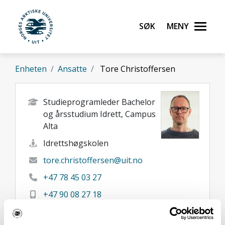
Gå til hovedinnhold
Søk
Meny
UiT Norges arktiske universitet
Enheten
Ansatte
Tore Christoffersen
Studieprogramleder Bachelor
og årsstudium Idrett, Campus
Alta
Idrettshøgskolen
tore.christoffersen@uit.no
+47 78 45 03 27
+47 90 08 27 18
Alta