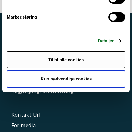
Markedsføring
Akutt hjelp
Si ifra!
Detaljer
Driftsmeldinger
Personvern ved UiT
Tillat alle cookies
Sikkerhet, beredskap og personvern
Informasjonskapsler
Kun nødvendige cookies
Tilgjengelighetserklæring
Kontakt UiT
For media