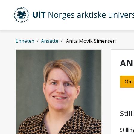
Gå til hovedinnhold
UiT Norges arktiske universitet
Enheten
Ansatte
Anita Movik Simensen
AN
Om
Stil
Stilli