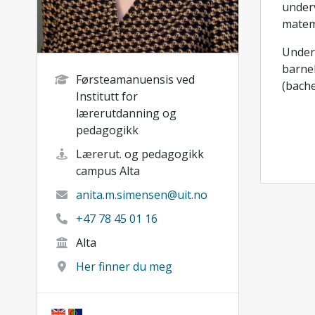
underv
matem
Under
barne
Førsteamanuensis ved
(bache
Institutt for
lærerutdanning og
pedagogikk
Lærerut. og pedagogikk
campus Alta
anita.m.simensen@uit.no
+47 78 45 01 16
Alta
Her finner du meg