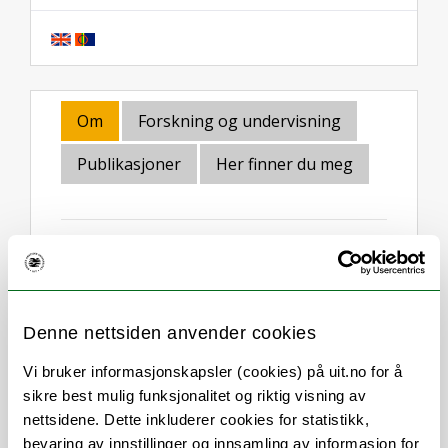
Om
Forskning og undervisning
Publikasjoner
Her finner du meg
Stillingsbeskrivelse
Rekrutteringsansvarlig ved Fakultet for
Denne nettsiden anvender cookies
naturvitenskap og teknologi
Vi bruker informasjonskapsler (cookies) på uit.no for å
rekruttering av studenter til
sikre best mulig funksjonalitet og riktig visning av
fakultetets studieprogram
nettsidene. Dette inkluderer cookies for statistikk,
støtte til Skolelaboratoriet for realfag
bevaring av innstillinger og innsamling av informasjon for