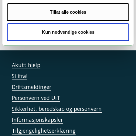
Formidling/spredning
/
Markedsføring
/
Semesterstart
/
Skolekontakt
/
Tillat alle cookies
Studentdata
/
Studentrekruttering
Kun nødvendige cookies
Akutt hjelp
Si ifra!
Driftsmeldinger
Personvern ved UiT
Sikkerhet, beredskap og personvern
Informasjonskapsler
Tilgjengelighetserklæring