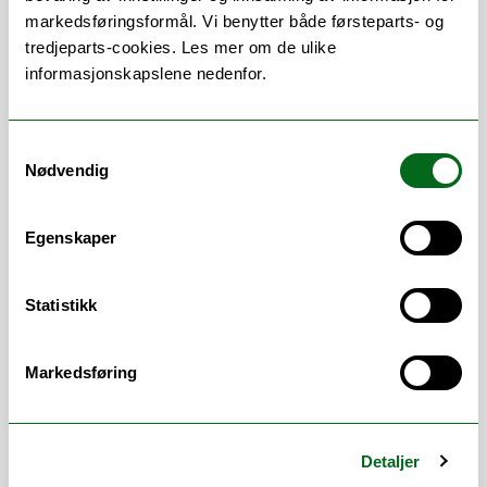
og teknologi
markedsføringsformål. Vi benytter både førsteparts- og
følge opp fakultetets handlingsplan
tredjeparts-cookies. Les mer om de ulike
for studentrekruttering
informasjonskapslene nedenfor.
lage, følge opp og gjennomføre tiltak
for å øke studentrekruttering
gjennomføre kvartalsvise
Samtykkevalg
rekrutteringsforum ved fakultetet
Nødvendig
koordinator for fakultetets
mentorprogram
Egenskaper
redigering av fakultetets
studieprogrammer i studiekatalogen
prosjektleder for
STEM økosystem i
Statistikk
nord
prosjektleder "Mangfold i STEM"
Markedsføring
Arbeidsområder
Arrangementer
/
Fadderordning
/
Detaljer