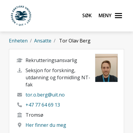
Gå til hovedinnhold
Søk
Meny
UiT Norges arktiske universitet
Enheten
Ansatte
Tor Olav Berg
Rekrutteringsansvarlig
Seksjon for forskning,
utdanning og formidling NT-
fak
tor.o.berg@uit.no
+47 77 64 69 13
Tromsø
Her finner du meg