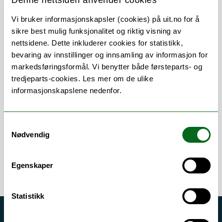
Denne nettsiden anvender cookies
Vi bruker informasjonskapsler (cookies) på uit.no for å
sikre best mulig funksjonalitet og riktig visning av
nettsidene. Dette inkluderer cookies for statistikk,
bevaring av innstillinger og innsamling av informasjon for
Om
Forskning og undervisning
markedsføringsformål. Vi benytter både førsteparts- og
tredjeparts-cookies. Les mer om de ulike
Her finner du meg
informasjonskapslene nedenfor.
Samtykkevalg
Error rendering component
Nødvendig
Egenskaper
Statistikk
Akutt hjelp