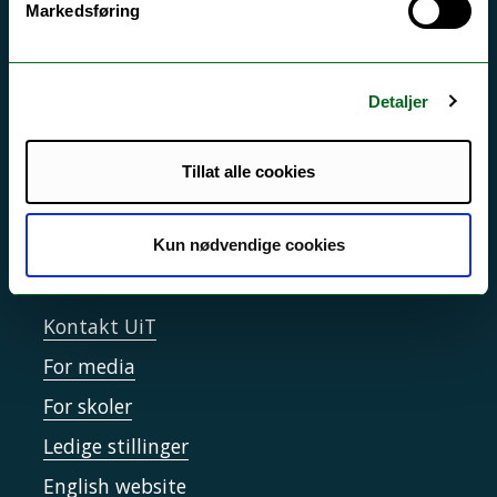
Markedsføring
Si ifra!
Driftsmeldinger
Detaljer
Personvern ved UiT
Sikkerhet, beredskap og personvern
Tillat alle cookies
Informasjonskapsler
Tilgjengelighetserklæring
Kun nødvendige cookies
Kontakt UiT
For media
For skoler
Ledige stillinger
English website