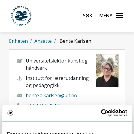
Gå til hovedinnhold
Søk
Meny
UiT Norges arktiske universitet
Enheten
Ansatte
Bente Karlsen
Universitetslektor kunst og
håndverk
Institutt for lærerutdanning
og pedagogikk
bente.a.karlsen@uit.no
+47 77 66 05 92
Tromsø
Her finner du meg