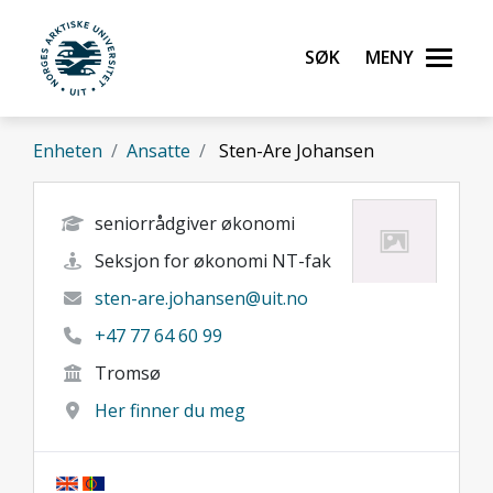
Gå til hovedinnhold
Søk
Meny
UiT Norges arktiske universitet
Enheten
Ansatte
Sten-Are Johansen
seniorrådgiver økonomi
Seksjon for økonomi NT-fak
sten-are.johansen@uit.no
+47 77 64 60 99
Tromsø
Her finner du meg