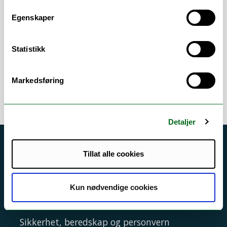
beregninger, kalkyler, og generell
saksbehandling innen økonomifeltet.
Egenskaper
Arbeidsområder
Statistikk
Økonomistyring
Markedsføring
Detaljer
Akutt hjelp
Tillat alle cookies
Si ifra!
Driftsmeldinger
Kun nødvendige cookies
Personvern ved UiT
Sikkerhet, beredskap og personvern