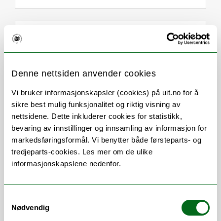
Om
Forskning og undervisning
Her finner du meg
Denne nettsiden anvender cookies
Vi bruker informasjonskapsler (cookies) på uit.no for å
sikre best mulig funksjonalitet og riktig visning av
Stillingsbeskrivelse
nettsidene. Dette inkluderer cookies for statistikk,
bevaring av innstillinger og innsamling av informasjon for
Budsjettering, oppfølging av eksternt
markedsføringsformål. Vi benytter både førsteparts- og
finansierte prosjekter (EU, NFR, etc.).
tredjeparts-cookies. Les mer om de ulike
informasjonskapslene nedenfor.
Lage og vedlikeholde budsjett- og
lønnsmaler m.m.
Samtykkevalg
Støtte ledelsen, instituttene og
Nødvendig
vitenskapelige ansatte med økonomiske