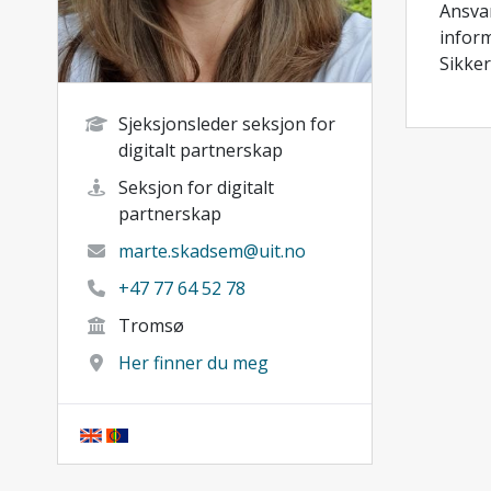
Ansva
infor
Sikker
Sjeksjonsleder seksjon for
digitalt partnerskap
Seksjon for digitalt
partnerskap
marte.skadsem@uit.no
+47 77 64 52 78
Tromsø
Her finner du meg