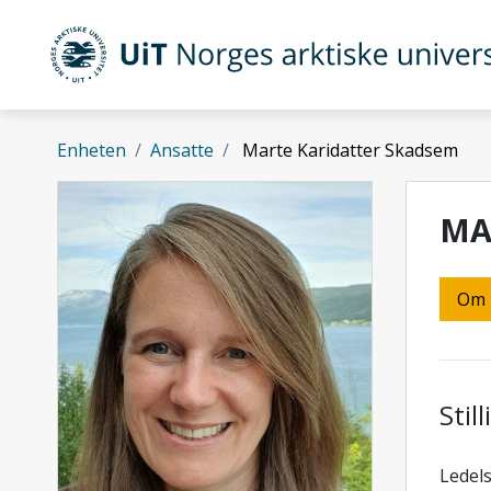
Gå til hovedinnhold
UiT Norges arktiske universitet
Enheten
Ansatte
Marte Karidatter Skadsem
MA
Om
Stil
Ledel