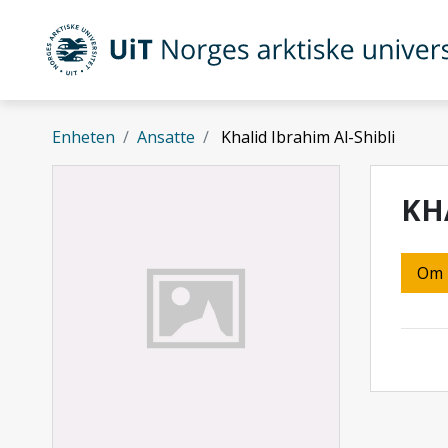
Gå til hovedinnhold
UiT Norges arktiske universitet
Enheten
Ansatte
Khalid Ibrahim Al-Shibli
KH
Om