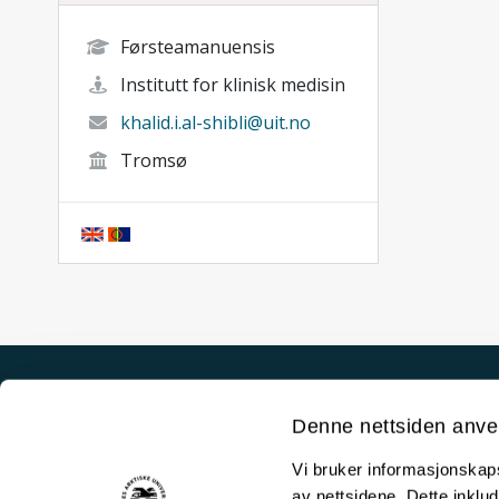
Førsteamanuensis
Institutt for klinisk medisin
khalid.i.al-shibli@uit.no
Tromsø
Akutt hjelp
Denne nettsiden anve
Si ifra!
Vi bruker informasjonskapsl
Driftsmeldinger
av nettsidene. Dette inklud