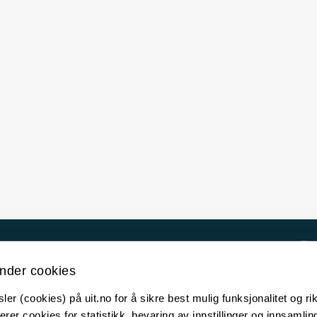
Kontakt UiT
nder cookies
For media
er (cookies) på uit.no for å sikre best mulig funksjonalitet og rik
For skoler
erer cookies for statistikk, bevaring av innstillinger og innsamlin