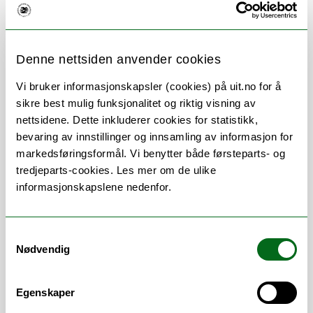
Denne nettsiden anvender cookies
Om
Forskning og undervisning
Vi bruker informasjonskapsler (cookies) på uit.no for å
Her finner du meg
sikre best mulig funksjonalitet og riktig visning av
nettsidene. Dette inkluderer cookies for statistikk,
bevaring av innstillinger og innsamling av informasjon for
markedsføringsformål. Vi benytter både førsteparts- og
Stillingsbeskrivelse
tredjeparts-cookies. Les mer om de ulike
informasjonskapslene nedenfor.
Område for studiekvalitet, læringsmiljø og
livslang læring
Samtykkevalg
Nødvendig
Arbeidsområder
Egenskaper
Analyse
/
Evaluering
/
Høringsuttalelser
/