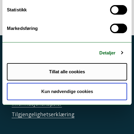
Kvalitetssystem
/
Studiekvalitet
Statistikk
Markedsføring
Akutt hjelp
Detaljer
Si ifra!
Driftsmeldinger
Tillat alle cookies
Personvern ved UiT
Kun nødvendige cookies
Sikkerhet, beredskap og personvern
Informasjonskapsler
Tilgjengelighetserklæring