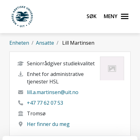
Gå til hovedinnhold
Søk
Meny
UiT Norges arktiske universitet
Enheten
Ansatte
Lill Martinsen
Seniorrådgiver studiekvalitet
Enhet for administrative
tjenester HSL
lill.a.martinsen@uit.no
+47 77 62 07 53
Tromsø
Her finner du meg