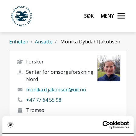
Gå til hovedinnhold
Søk
Meny
UiT Norges arktiske universitet
Enheten
Ansatte
Monika Dybdahl Jakobsen
Forsker
Senter for omsorgsforskning
Nord
monika.d.jakobsen@uit.no
+47 77 64 55 98
Tromsø