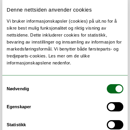
Denne nettsiden anvender cookies
Om
Forskning og undervisning
Vi bruker informasjonskapsler (cookies) på uit.no for å
sikre best mulig funksjonalitet og riktig visning av
CV
Publikasjoner
nettsidene. Dette inkluderer cookies for statistikk,
bevaring av innstillinger og innsamling av informasjon for
markedsføringsformål. Vi benytter både førsteparts- og
tredjeparts-cookies. Les mer om de ulike
Stillingsbeskrivelse
informasjonskapslene nedenfor.
Forsker ved
Senter for omsorgsforskning
Samtykkevalg
Nord
Nødvendig
Egenskaper
Statistikk