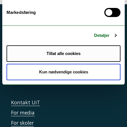
Markedsføring
Akutt hjelp
Si ifra!
Detaljer
Driftsmeldinger
Personvern ved UiT
Tillat alle cookies
Sikkerhet, beredskap og personvern
Informasjonskapsler
Kun nødvendige cookies
Tilgjengelighetserklæring
Kontakt UiT
For media
For skoler