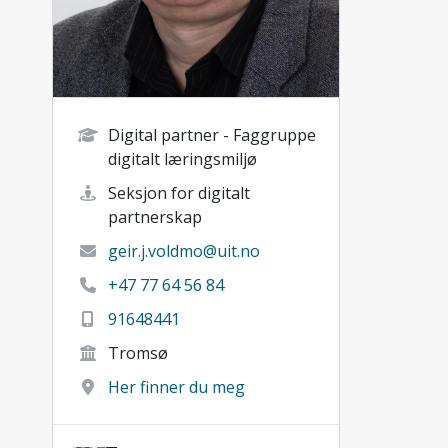
Digital partner - Faggruppe
digitalt læringsmiljø
Seksjon for digitalt
partnerskap
geir.j.voldmo@uit.no
+47 77 64 56 84
91648441
Tromsø
Her finner du meg