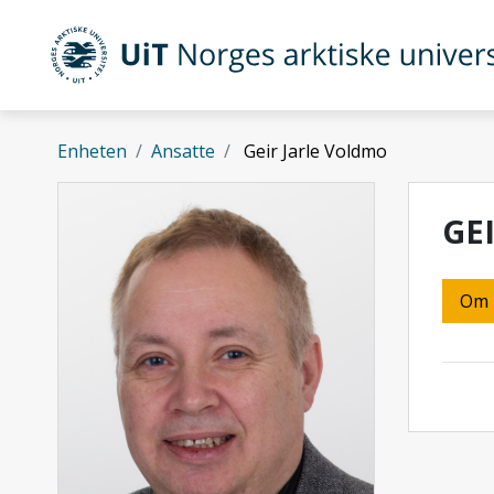
Gå til hovedinnhold
UiT Norges arktiske universitet
Enheten
Ansatte
Geir Jarle Voldmo
GE
Om